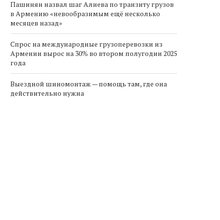
Пашинян назвал шаг Алиева по транзиту грузов
в Армению «невообразимым ещё несколько
месяцев назад»
Спрос на международные грузоперевозки из
Армении вырос на 30% во втором полугодии 2025
года
Выездной шиномонтаж — помощь там, где она
действительно нужна
рмения реформирует правила
Министр обороны Армен
в солнечной энергетике:
встретился с новым пос
переход на...
Великобритании...