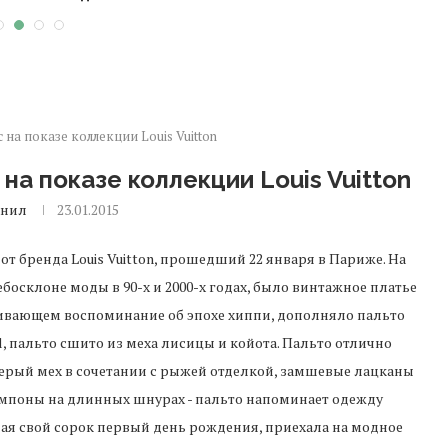
на показе коллекции Louis Vuitton
а показе коллекции Louis Vuitton
анил
23.01.2015
т бренда Louis Vuitton, прошедший 22 января в Париже. На
босклоне моды в 90-х и 2000-х годах, было винтажное платье
 навивающем воспоминание об эпохе хиппи, дополняло пальто
l, пальто сшито из меха лисицы и койота. Пальто отлично
рый мех в сочетании с рыжей отделкой, замшевые лацканы
поны на длинных шнурах - пальто напоминает одежду
ая свой сорок первый день рождения, приехала на модное