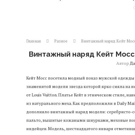
Главная
Разное
Винтажный наряд Кейт Мосс 
Винтажный наряд Кейт Мосс н
Автор
Д
Кейт Мосс посетила модный показ мужской одежды о
знаменитой модели звезда которой ярко сияла на не
от Louis Vuitton. Платье Кейт в этническом стиле,
из натурального меха. Как предположили в Daily Mai
дополняло винтажный наряд модели: серебристо-се
пальто, вышитые кожаными шнурками, меховые пом
индейцев. Модель, шестнадцатого января отметивш