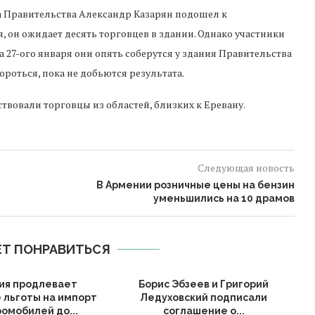
а Правительства Александр Казарян подошел к
, он ожидает десять торговцев в здании. Однако участники
а 27-ого января они опять соберутся у здания Правительства
роться, пока не добьются результата.
аствовали торговцы из областей, близких к Еревану.
Следующая новость
В Армении розничные цены на бензин
уменьшились на 10 драмов
Т ПОНРАВИТЬСЯ
ия продлевает
Борис Эбзеев и Григорий
А
 льготы на импорт
Ледуховский подписали
омобилей до...
соглашение о...