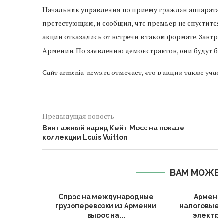
Начальник управления по приему граждан аппарат
протестующим, и сообщил, что премьер не спустится
акции отказались от встречи в таком формате. Завтр
Армении. По заявлению демонстрантов, они будут бо
Сайт armenia-news.ru отмечает, что в акции также уч
Предыдущая новость
Винтажный наряд Кейт Мосс на показе
коллекции Louis Vuitton
ВАМ МОЖЕ
Алиева по
Спрос на международные
Армен
 в...
грузоперевозки из Армении
налоговые
вырос на...
электр