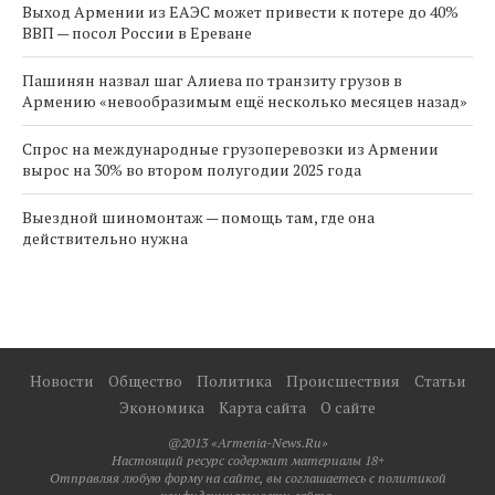
Выход Армении из ЕАЭС может привести к потере до 40%
ВВП — посол России в Ереване
Пашинян назвал шаг Алиева по транзиту грузов в
Армению «невообразимым ещё несколько месяцев назад»
Спрос на международные грузоперевозки из Армении
вырос на 30% во втором полугодии 2025 года
Выездной шиномонтаж — помощь там, где она
действительно нужна
Новости
Общество
Политика
Происшествия
Статьи
Экономика
Карта сайта
О сайте
@2013 «Armenia-News.Ru»
Настоящий ресурс содержит материалы 18+
Отправляя любую форму на сайте, вы соглашаетесь с политикой