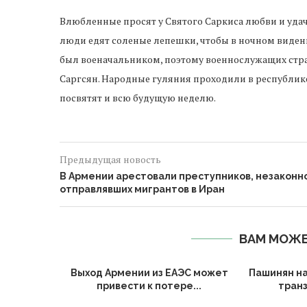
Влюбленные просят у Святого Саркиса любви и уд
люди едят соленые лепешки, чтобы в ночном видени
был военачальником, поэтому военнослужащих стр
Саргсян. Народные гуляния проходили в республике
посвятят и всю будущую неделю.
Предыдущая новость
В Армении арестовали преступников, незаконн
отправлявших мигрантов в Иран
ВАМ МОЖЕ
вершают
Выход Армении из ЕАЭС может
Пашинян на
писанию
привести к потере...
транз