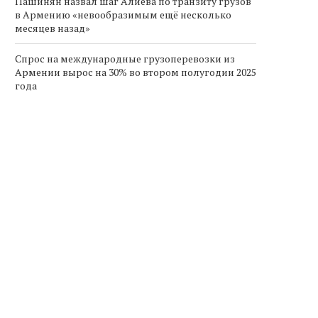
Пашинян назвал шаг Алиева по транзиту грузов
в Армению «невообразимым ещё несколько
месяцев назад»
Спрос на международные грузоперевозки из
Армении вырос на 30% во втором полугодии 2025
года
ашинян назвал шаг Алиева по
Спрос на международн
транзиту грузов в...
грузоперевозки из Арме
вырос на...