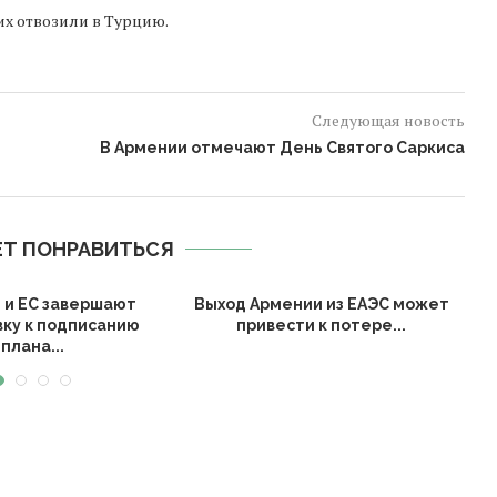
их отвозили в Турцию.
Следующая новость
В Армении отмечают День Святого Саркиса
Т ПОНРАВИТЬСЯ
 и ЕС завершают
Выход Армении из ЕАЭС может
П
вку к подписанию
привести к потере...
плана...