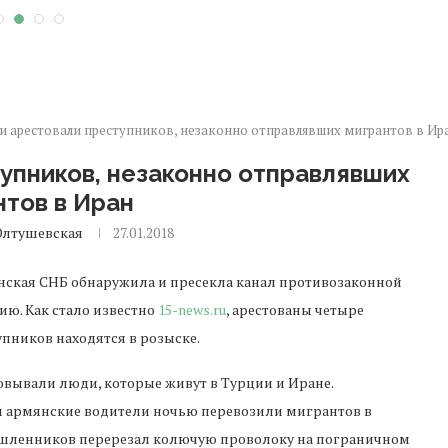
и арестовали преступников, незаконно отправлявших мигрантов в Ир
упников, незаконно отправлявших
нтов в Иран
Олтушевская
27.01.2018
ская СНБ обнаружила и пресекла канал противозаконной
ию. Как стало известно
15-news.ru
, арестованы четыре
упников находятся в розыске.
вывали люди, которые живут в Турции и Иране.
м армянские водители ночью перевозили мигрантов в
мышленников перерезал колючую проволоку на пограничном