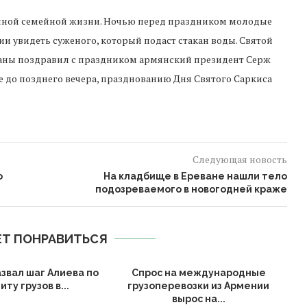
ачной семейной жизни. Ночью перед праздником молодые
и увидеть суженого, который подаст стакан воды. Святой
аны поздравил с праздником армянский президент Серж
 до позднего вечера, празднованию Дня Святого Саркиса
Следующая новость
о
На кладбище в Ереване нашли тело
подозреваемого в новогодней краже
Т ПОНРАВИТЬСЯ
звал шаг Алиева по
Спрос на международные
иту грузов в...
грузоперевозки из Армении
вырос на...