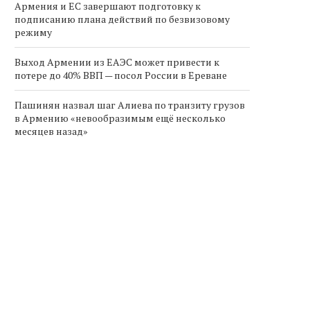
Армения и ЕС завершают подготовку к
подписанию плана действий по безвизовому
режиму
Выход Армении из ЕАЭС может привести к
потере до 40% ВВП — посол России в Ереване
Пашинян назвал шаг Алиева по транзиту грузов
в Армению «невообразимым ещё несколько
месяцев назад»
Армения продлевает
Борис Эбзеев и Григори
налоговые льготы на импорт
Ледуховский подписал
электромобилей до...
соглашение о...