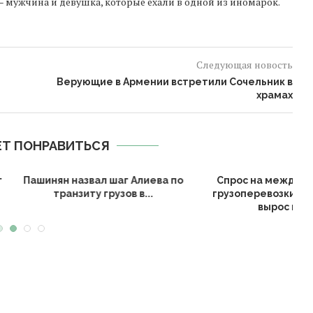
 мужчина и девушка, которые ехали в одной из иномарок.
Следующая новость
Верующие в Армении встретили Сочельник в
храмах
Т ПОНРАВИТЬСЯ
народные
Армения продлевает
Борис 
из Армении
налоговые льготы на импорт
Ледух
..
электромобилей до...
с