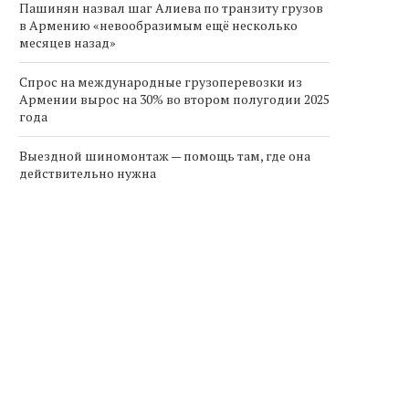
Пашинян назвал шаг Алиева по транзиту грузов
в Армению «невообразимым ещё несколько
месяцев назад»
Спрос на международные грузоперевозки из
Армении вырос на 30% во втором полугодии 2025
года
Выездной шиномонтаж — помощь там, где она
действительно нужна
Эбзеев и Григорий
Армения реформирует правила
овский подписали
в солнечной энергетике:
оглашение о...
переход на...