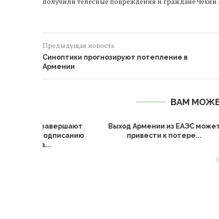
получили телесные повреждения и граждане Чехии –
Предыдущая новость
Синоптики прогнозируют потепление в
Армении
ВАМ МОЖЕ
ет
Пашинян назвал шаг Алиева по
Спрос на между
транзиту грузов в...
грузоперевозки 
вырос на.