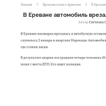
Главная
Происшествия в Армении
В Ереване
В Ереване автомобиль вреза
Автор
Светлана 
В Ереване иномарка врезалась в автобусную останов
случилось 2 января в квартале Нарекаци. Автомобил
где стояли люди.
В результате аварии пострадали четыре человека. Из
уехал с места ДТП. Его ищет полиция.
Предыдущая новость
В Ереване в новогоднюю ночь родились
близняшки