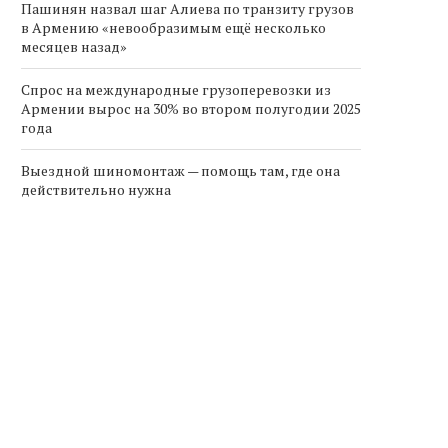
Пашинян назвал шаг Алиева по транзиту грузов
в Армению «невообразимым ещё несколько
месяцев назад»
Спрос на международные грузоперевозки из
Армении вырос на 30% во втором полугодии 2025
года
Выездной шиномонтаж — помощь там, где она
действительно нужна
рмения реформирует правила
Министр обороны Армен
в солнечной энергетике:
встретился с новым пос
переход на...
Великобритании...