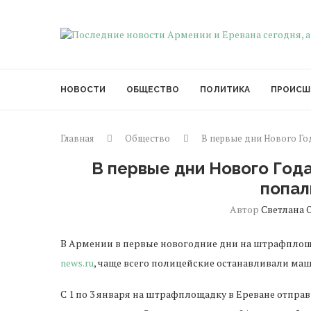
НОВОСТИ
ОБЩЕСТВО
ПОЛИТИКА
ПРОИСШ
Главная
Общество
В первые дни Нового Го
В первые дни Нового Год
попал
Автор
Светлана 
В Армении в первые новогодние дни на штрафплоща
news.ru
, чаще всего полицейские останавливали маш
С 1 по 3 января на штрафплощадку в Ереване отправ