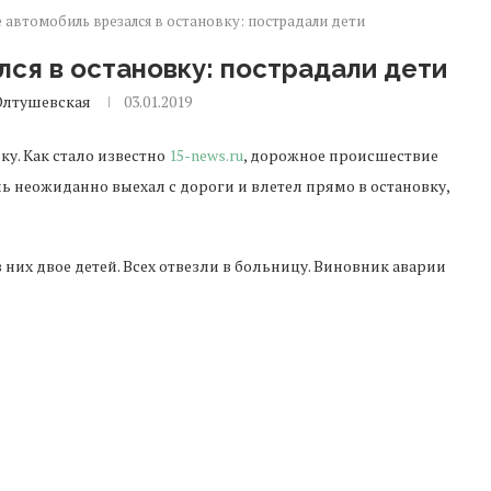
 автомобиль врезался в остановку: пострадали дети
лся в остановку: пострадали дети
Олтушевская
03.01.2019
ку. Как стало известно
15-news.ru
, дорожное происшествие
ь неожиданно выехал с дороги и влетел прямо в остановку,
 них двое детей. Всех отвезли в больницу. Виновник аварии
Следующая новость
В первые дни Нового Года на штрафплощадку в
Армении попали 96 машин