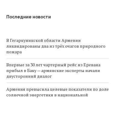
Последние новости
В Гегаркуникской области Армении
ликвидированы два из трёх очагов природного
пожара
Впервые за 30 лет чартерный рейс из Еревана
прибыл в Баку — армянские эксперты начали
двусторонний диалог
Армения превысила целевые показатели по доле
солнечной энергетики в национальной
энергосистеме
Армения возрождает центр подготовки
национальных сборных в Ереване
Переходный период до сентября 2027 года: как