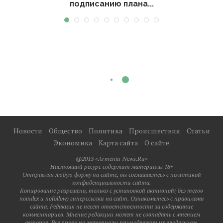
подписанию плана...
Новости
Общество
Политика
Происшествия
Статьи
Экономика
Карта сайта
О сайте
@2013 «Armenia-News.Ru»
Настоящий ресурс содержит материалы 18+
Отправляя любую форму на сайте, вы соглашаетесь с политикой
конфиденциальности сайта.
Копирование разрешено, только с установкой активной( без тегов
noindex и nofollow) гиперссылки на сайт. Ознакомьтесь с правилами
сайта. Редакция не несет ответственности за содержание
комментариев. Мнение редакции может не совпадать с мнением
авторов. Все права на материалы принадлежат их владельцам.