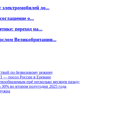
электромобилей до...
оглашение о...
ике: переход на...
ослом Великобритании...
ствий по безвизовому режиму
П — посол России в Ереване
евообразимым ещё несколько месяцев назад»
 30% во втором полугодии 2025 года
нужна