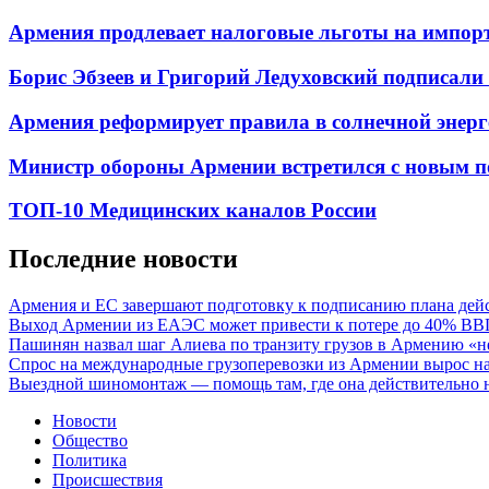
Армения продлевает налоговые льготы на импорт 
Борис Эбзеев и Григорий Ледуховский подписали с
Армения реформирует правила в солнечной энергет
Министр обороны Армении встретился с новым п
ТОП-10 Медицинских каналов России
Последние новости
Армения и ЕС завершают подготовку к подписанию плана дей
Выход Армении из ЕАЭС может привести к потере до 40% ВВ
Пашинян назвал шаг Алиева по транзиту грузов в Армению «н
Спрос на международные грузоперевозки из Армении вырос на
Выездной шиномонтаж — помощь там, где она действительно 
Новости
Общество
Политика
Происшествия