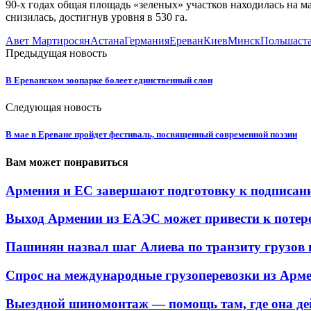
90-х годах общая площадь «зеленых» участков находилась на м
снизилась, достигнув уровня в 530 га.
Авет Мартиросян
Астана
Германия
Ереван
Киев
Минск
Польша
ст
Предыдущая новость
В Ереванском зоопарке болеет единственный слон
Следующая новость
В мае в Ереване пройдет фестиваль, посвященный современной поэзии
Вам может понравиться
Армения и ЕС завершают подготовку к подписани
Выход Армении из ЕАЭС может привести к потере.
Пашинян назвал шаг Алиева по транзиту грузов в
Спрос на международные грузоперевозки из Арме
Выездной шиномонтаж — помощь там, где она дей