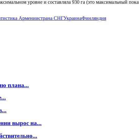
аксимальном уровне и составляла 930 га (это максимальный пока
атистика Армении
страна СНГ
Украина
Финляндия
ю плана...
..
...
нии вырос на...
ствительно...