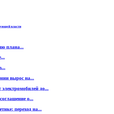
вующей власти
ю плана...
..
...
нии вырос на...
электромобилей до...
оглашение о...
ике: переход на...