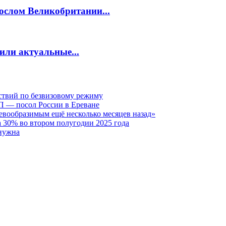
ослом Великобритании...
или актуальные...
ствий по безвизовому режиму
П — посол России в Ереване
евообразимым ещё несколько месяцев назад»
 30% во втором полугодии 2025 года
нужна