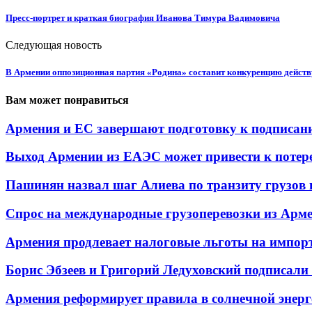
Пресс-портрет и краткая биография Иванова Тимура Вадимовича
Следующая новость
В Армении оппозиционная партия «Родина» составит конкуренцию дейст
Вам может понравиться
Армения и ЕС завершают подготовку к подписани
Выход Армении из ЕАЭС может привести к потере.
Пашинян назвал шаг Алиева по транзиту грузов в
Спрос на международные грузоперевозки из Арме
Армения продлевает налоговые льготы на импорт 
Борис Эбзеев и Григорий Ледуховский подписали с
Армения реформирует правила в солнечной энергет