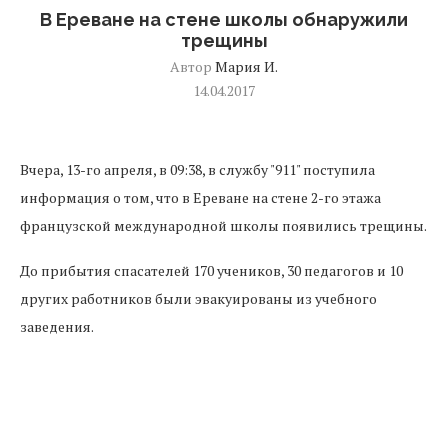
В Ереване на стене школы обнаружили
трещины
Автор
Мария И.
14.04.2017
Вчера, 13-го апреля, в 09:38, в службу "911" поступила
информация о том, что в Ереване на стене 2-го этажа
французской международной школы появились трещины.
До прибытия спасателей 170 учеников, 30 педагогов и 10
других работников были эвакуированы из учебного
заведения.
На место прибыли: группа реагирования на ЧС и
оперативная группа Национального центра управления в
кризисных ситуациях, инструктор по психологическому