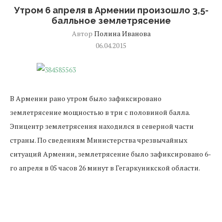
Утром 6 апреля в Армении произошло 3,5-
балльное землетрясение
Автор
Полина Иванова
06.04.2015
В Армении рано утром было зафиксировано
землетрясение мощностью в три с половиной балла.
Эпицентр землетрясения находился в северной части
страны. По сведениям Министерства чрезвычайных
ситуаций Армении, землетрясение было зафиксировано 6-
го апреля в 05 часов 26 минут в Гегаркуникской области.
Мощность подземных толчков достигала три с половиной
балла по Рихтеру. В эпицентре мощность землетрясения
достигала пять баллов. В Ереване ощущались толчки