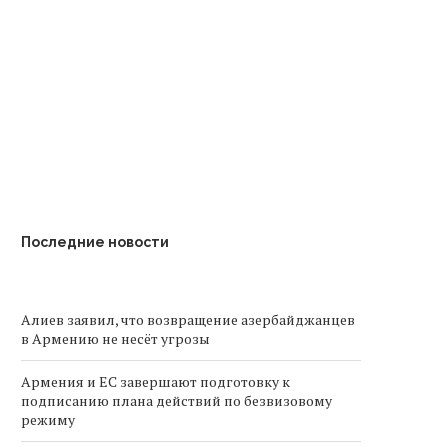
ыход Армении из ЕАЭС может
Пашинян назвал шаг Алиев
привести к потере...
транзиту грузов в...
Последние новости
Алиев заявил, что возвращение азербайджанцев
в Армению не несёт угрозы
Армения и ЕС завершают подготовку к
подписанию плана действий по безвизовому
режиму