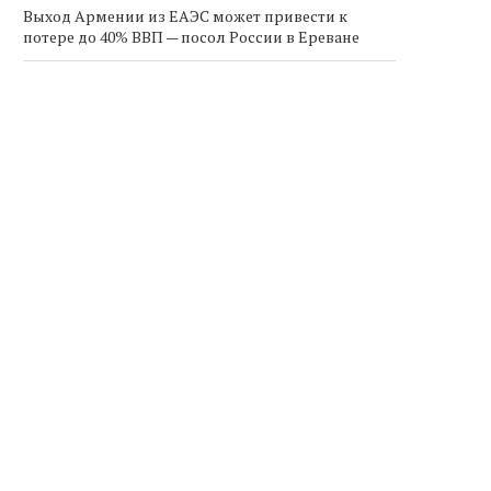
Выход Армении из ЕАЭС может привести к
потере до 40% ВВП — посол России в Ереване
Пашинян назвал шаг Алиева по транзиту грузов
в Армению «невообразимым ещё несколько
месяцев назад»
Спрос на международные грузоперевозки из
Армении вырос на 30% во втором полугодии 2025
года
ашинян назвал шаг Алиева по
Спрос на международн
транзиту грузов в...
грузоперевозки из Арме
вырос на...