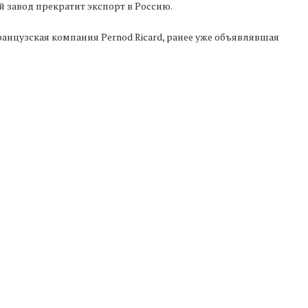
й завод прекратит экспорт в Россию.
анцузская компания Pernod Ricard, ранее уже объявлявшая
Федерации.
Следующая новость
Общественники взялись за контроль
рекультивации карьера в Буньково
Т ПОНРАВИТЬСЯ
 и ЕС завершают
Выход Армении из ЕАЭС может
П
вку к подписанию
привести к потере...
плана...