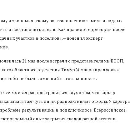
кому и экономическому восстановлению земель и водных
ить и восстановить землю. Как правило территории после
ачных участков и поселков», – пояснил эксперт
нов.
оявилась 21 мая после встречи с представителями ВООП,
вского областного отделения Тимур Усманов предложил
, чтобы не было сомнений в его законности.
ых сетях стал распространяться слух о том, что карьер
закапывать там чуть ли ни радиоактивные отходы. У карьера
 проблеме рекультивации и подключилось ​Всероссийское
меют огромный опыт закрытия свалок разной степени