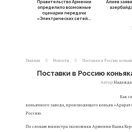
предложил
Правительство Армении
Алиев заяв
зию у
определило возможные
азербайд
ческих...
сценарии передачи
«Электрических сетей...
Главная
Новости
Поставки в Россию коньяк
Поставки в Россию коньяк
Автор
Надежда
Как с
коньячного завода, производящего коньяк «Арарат»
Россию.
По словам министра экономики Армении Ваана Кер