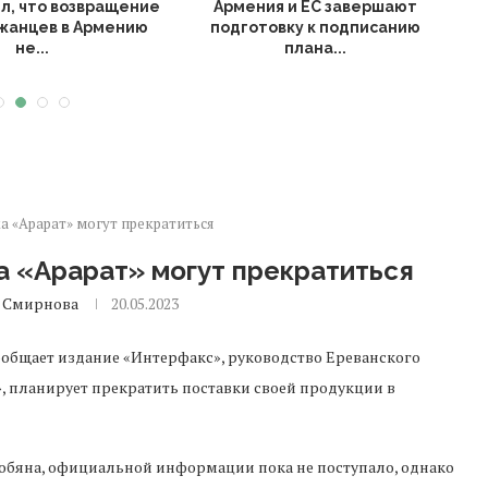
ил, что возвращение
Армения и ЕС завершают
В
жанцев в Армению
подготовку к подписанию
не...
плана...
а «Арарат» могут прекратиться
а «Арарат» могут прекратиться
 Смирнова
20.05.2023
ообщает издание «Интерфакс», руководство Ереванского
, планирует прекратить поставки своей продукции в
обяна, официальной информации пока не поступало, однако