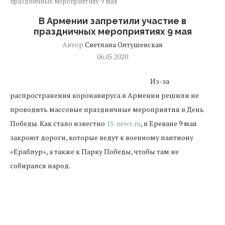
праздничных мероприятиях 9 мая
В Армении запретили участие в
праздничных мероприятиях 9 мая
Автор
Светлана Олтушевская
06.05.2020
Из-за
распространения коронавируса в Армении решили не
проводить массовые праздничные мероприятия в День
Победы. Как стало известно
15-news.ru
, в Ереване 9 мая
закроют дороги, которые ведут к военному пантиону
«Ераблур», а также к Парку Победы, чтобы там не
собирался народ.
В рамках праздников проведут лишь официальные
праздничные торжества, а мероприятия с присутствием
граждан решили отложить до стабилизации ситуации с