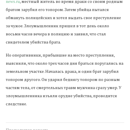
news.ru
, местный житель во время драки со своим родным
братом зарубил его топором. Затем убийца пытался
обмануть полицейских и хотел выдать свое преступление
за чужое. Злоумышленник пришел в тот день около
восьми часов вечера в полицию и заявил, что стал
свидетелем убийства брата.
Но оперативники, прибывшие на место преступления,
выяснили, что около трех часов дня браться поругались на
земельном участке. Началась драка, и один брат зарубил
топором другого. Он ударил беднягу топором по разным
частям тела, от смертельных травм мужчина сразу умер. У
злоумышленника изъяли орудие убийства, проводится
следствие.
Предыдущая новость