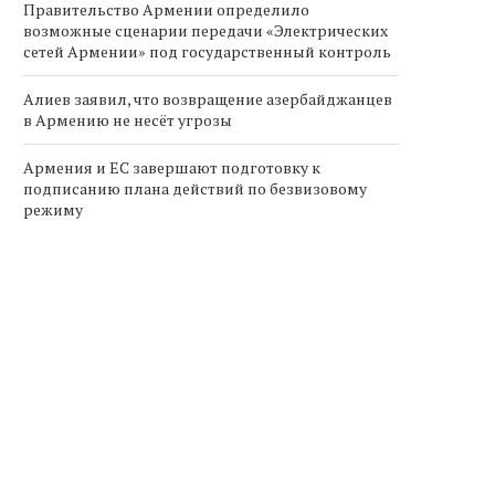
Правительство Армении определило
возможные сценарии передачи «Электрических
сетей Армении» под государственный контроль
Алиев заявил, что возвращение азербайджанцев
в Армению не несёт угрозы
Армения и ЕС завершают подготовку к
подписанию плана действий по безвизовому
режиму
АЭС может
Пашинян назвал шаг Алиева по
Спрос н
ре...
транзиту грузов в...
грузопер
в