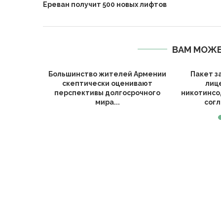
ВАМ МОЖЕ
евает
Большинство жителей Армении
Пакет з
а импорт
скептически оценивают
лиц
до...
перспективы долгосрочного
никотинсо
мира...
согл