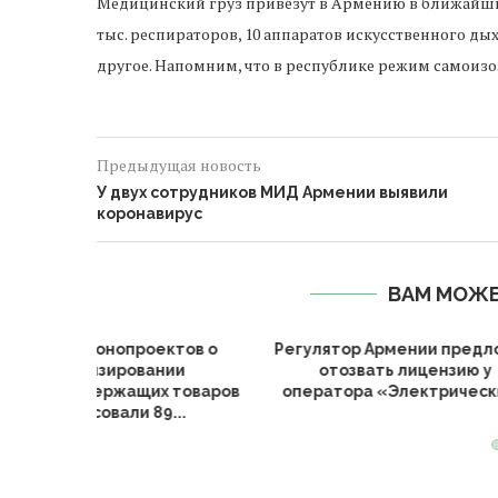
Медицинский груз привезут в Армению в ближайшие 
тыс. респираторов, 10 аппаратов искусственного ды
другое. Напомним, что в республике режим самоиз
Предыдущая новость
У двух сотрудников МИД Армении выявили
коронавирус
ВАМ МОЖЕ
авительство Армении
Алиев заявил, что возвращени
пределило возможные
азербайджанцев в Армению
сценарии передачи
не...
лектрических сетей...