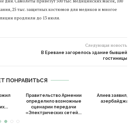
дни. Самолеты привезут 500 тыс. медицинских масок, 100
хания, 25 тыс. защитных костюмов для медиков и многое
оляции продлили до 13 июля.
Следующая новость
В Ереване загорелось здание бывшей
гостиницы
Т ПОНРАВИТЬСЯ
е
Армения и ЕС завершают
Выход Армении из Е
подготовку к подписанию
привести к поте
плана...