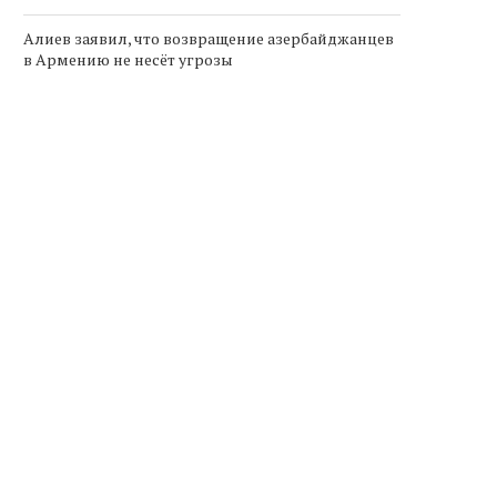
Алиев заявил, что возвращение азербайджанцев
в Армению не несёт угрозы
Правительство Армении
Алиев заявил, что возвращ
определило возможные
азербайджанцев в Арме
сценарии передачи
не...
«Электрических сетей...