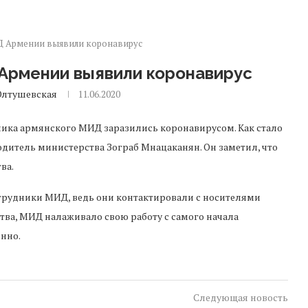
Д Армении выявили коронавирус
 Армении выявили коронавирус
Олтушевская
11.06.2020
ника армянского МИД заразились коронавирусом. Как стало
одитель министерства Зограб Мнацаканян. Он заметил, что
ва.
трудники МИД, ведь они контактировали с носителями
тва, МИД налаживало свою работу с самого начала
енно.
Следующая новость
Медицинское оборудование из Сербии получит