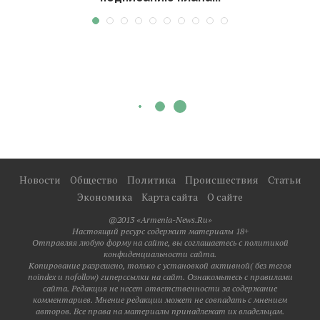
Новости
Общество
Политика
Происшествия
Статьи
Экономика
Карта сайта
О сайте
@2013 «Armenia-News.Ru»
Настоящий ресурс содержит материалы 18+
Отправляя любую форму на сайте, вы соглашаетесь с политикой
конфиденциальности сайта.
Копирование разрешено, только с установкой активной( без тегов
noindex и nofollow) гиперссылки на сайт. Ознакомьтесь с правилами
сайта. Редакция не несет ответственности за содержание
комментариев. Мнение редакции может не совпадать с мнением
авторов. Все права на материалы принадлежат их владельцам.