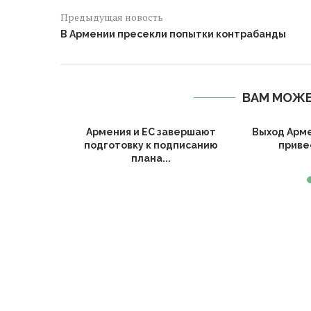
Предыдущая новость
В Армении пресекли попытки контрабанды
ВАМ МОЖЕ
Армении и
Армения и ЕС завершают
Выход Арм
судили
подготовку к подписанию
привес
..
плана...