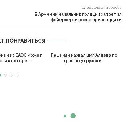
Следующая новость
В Армении начальник полиции запретил
фейерверки после одиннадцати
Т ПОНРАВИТЬСЯ
ении из ЕАЭС может
Пашинян назвал шаг Алиева по
ти к потере...
транзиту грузов в...