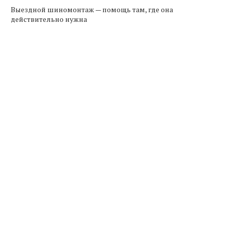
Выездной шиномонтаж — помощь там, где она
действительно нужна
Спрос на международные
Армения продлевает
грузоперевозки из Армении
налоговые льготы на имп
вырос на...
электромобилей до...