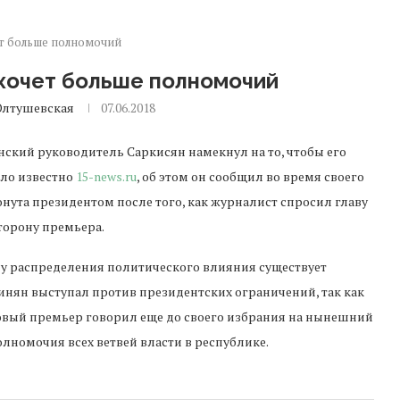
т больше полномочий
хочет больше полномочий
Олтушевская
07.06.2018
ский руководитель Саркисян намекнул на то, чтобы его
ало известно
15-news.ru
, об этом он сообщил во время своего
нута президентом после того, как журналист спросил главу
сторону премьера.
оду распределения политического влияния существует
нян выступал против президентских ограничений, так как
 новый премьер говорил еще до своего избрания на нынешний
лномочия всех ветвей власти в республике.