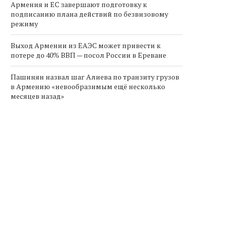
Армения и ЕС завершают подготовку к
подписанию плана действий по безвизовому
режиму
Выход Армении из ЕАЭС может привести к
потере до 40% ВВП — посол России в Ереване
Пашинян назвал шаг Алиева по транзиту грузов
в Армению «невообразимым ещё несколько
месяцев назад»
Армения продлевает
Борис Эбзеев и Григори
налоговые льготы на импорт
Ледуховский подписал
электромобилей до...
соглашение о...