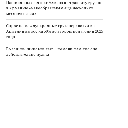
Пашинян назвал шаг Алиева по транзиту грузов
в Армению «невообразимым ещё несколько
месяцев назад»
Спрос на международные грузоперевозки из
Армении вырос на 30% во втором полугодии 2025
года
Выездной шиномонтаж — помощь там, где она
действительно нужна
рмения реформирует правила
Министр обороны Армен
в солнечной энергетике:
встретился с новым пос
переход на...
Великобритании...