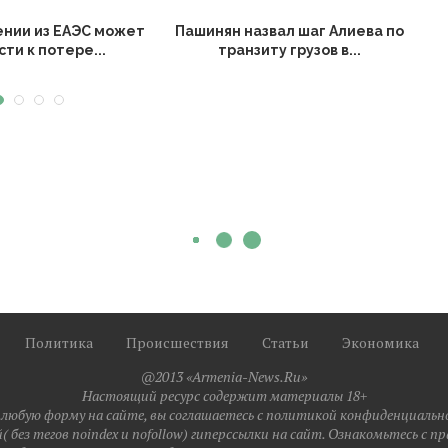
ении из ЕАЭС может
Пашинян назвал шаг Алиева по
ти к потере...
транзиту грузов в...
Политика
Происшествия
Статьи
Экономика
@2013 «Armenia-News.Ru»
Настоящий ресурс содержит материалы 18+
любую форму на сайте, вы соглашаетесь с политикой конфиденциальн
 без тегов noindex и nofollow) гиперссылки на сайт. Ознакомьтесь с 