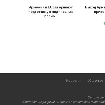
Армении и
Армения и ЕС завершают
Выход Арм
судили
подготовку к подписанию
привес
..
плана...
Новости
Общество
Отправляя 
Копирование разрешено, только с установкой активной(