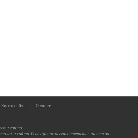
Спрос на международные
Армения продлевает
грузоперевозки из Армении
налоговые льготы на имп
вырос на...
электромобилей до...
Карта сайта
О сайте
ости сайта.
правилами сайта. Редакция не несет ответственности за