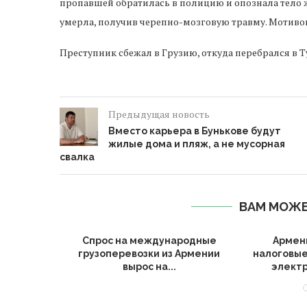
пропавшей обратилась в полицию и опознала тело
умерла, получив черепно-мозговую травму. Мотивом
Преступник сбежал в Грузию, откуда перебрался в 
Предыдущая новость
Вместо карьера в Бунькове будут
жилые дома и пляж, а не мусорная
свалка
ВАМ МОЖЕ
Алиева по
Спрос на международные
Армен
 в...
грузоперевозки из Армении
налоговые
вырос на...
электр