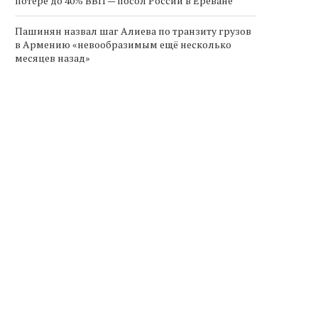
потере до 40% ВВП — посол России в Ереване
Пашинян назвал шаг Алиева по транзиту грузов
в Армению «невообразимым ещё несколько
месяцев назад»
ыход Армении из ЕАЭС может
Пашинян назвал шаг Алиев
привести к потере...
транзиту грузов в...