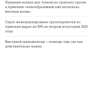
Пашинян назвал шаг Алиева по транзиту грузов
в Армению «невообразимым ещё несколько
месяцев назад»
Спрос на международные грузоперевозки из
Армении вырос на 30% во втором полугодии 2025
года
Выездной шиномонтаж — помощь там, где она
действительно нужна
Борис Эбзеев и Григорий
Армения реформирует пра
Ледуховский подписали
в солнечной энергетике
соглашение о...
переход на...