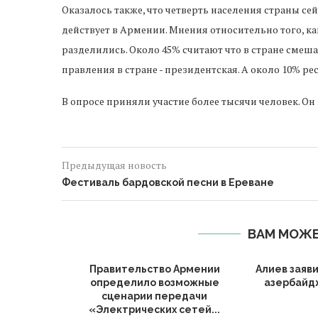
Оказалось также, что четверть населения страны сей
действует в Армении. Мнения относительно того, ка
разделились. Около 45% считают что в стране смеша
правления в стране - президентская. А около 10% ре
В опросе приняли участие более тысячи человек. Он 
Предыдущая новость
Фестиваль бардовской песни в Ереване
ВАМ МОЖЕ
т правила
Правительство Армении
Алиев заяв
гетике:
определило возможные
азербайд
.
сценарии передачи
«Электрических сетей...