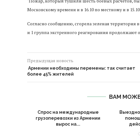
"Пожар, который тушили шесть боевых расчетов, был 
Московскому времени и в 16.10 по местному и в 15.1
Согласно сообщению, сгорела зеленая территория в 15
и 1 группа экстренного реагирования продолжают о
Предыдущая новость
Армении необходимы перемены: так считает
более 45% жителей
ВАМ МОЖЕ
Алиева по
Спрос на международные
Выездно
 в...
грузоперевозки из Армении
помощ
вырос на...
дейс