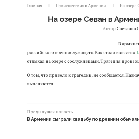
Главная
Происшествия в Армении
На озере 
На озере Севан в Армен
Автор
Светлана 
В армянс
российского военнослужащего. Как стало известно
1
отдыхал на озере с сослуживцами. Трагедия произо
О том, что привело к трагедии, не сообщается. Наз
выясняются.
Предыдущая новость
В Армении сыграли свадьбу по древним обычая