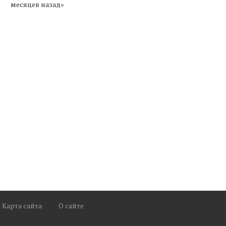
месяцев назад»
ыход Армении из ЕАЭС может
Пашинян назвал шаг Алиев
привести к потере...
транзиту грузов в...
Карта сайта
О сайте