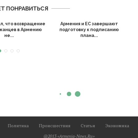
Т ПОНРАВИТЬСЯ
ил, что возвращение
Армения и ЕС завершают
В
жанцев в Армению
подготовку к подписанию
не...
плана...
Политика
Происшествия
Статьи
Экономика
@2013 «Armenia-News.Ru»