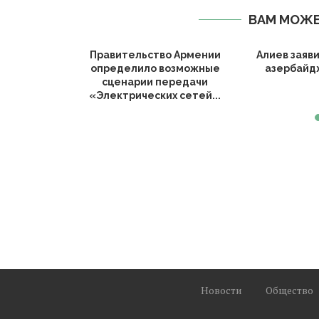
ВАМ МОЖЕ
Армении
Правительство Армении
Алиев заяв
м послом
определило возможные
азербайд
и...
сценарии передачи
«Электрических сетей...
Новости
Общество