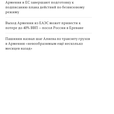
Армения и ЕС завершают подготовку к
подписанию плана действий по безвизовому
режиму
Выход Армении из ЕАЭС может привести к
потере до 40% ВВП — посол России в Ереване
Пашинян назвал шаг Алиева по транзиту грузов
в Армению «невообразимым ещё несколько
месяцев назад»
Армения продлевает
Борис Эбзеев и Григори
налоговые льготы на импорт
Ледуховский подписал
электромобилей до...
соглашение о...