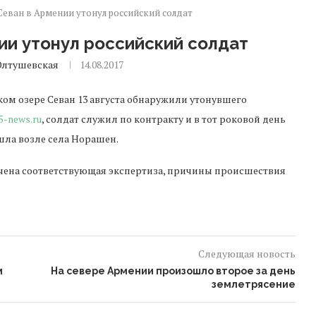
Севан в Армении утонул российский солдат
ии утонул российский солдат
Олтушевская
14.08.2017
ком озере Севан 13 августа обнаружили утонувшего
5-news.ru
, солдат служил по контракту и в тот роковой день
шла возле села Норашен.
начена соответствующая экспертиза, причины происшествия
Следующая новость
м
На севере Армении произошло второе за день
землетрясение