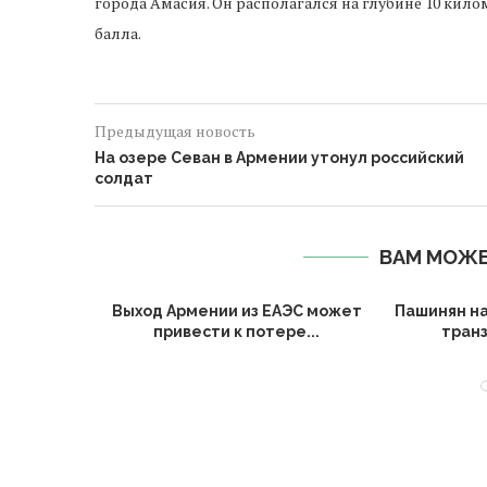
города Амасия. Он располагался на глубине 10 кило
балла.
Предыдущая новость
На озере Севан в Армении утонул российский
солдат
ВАМ МОЖЕ
вершают
Выход Армении из ЕАЭС может
Пашинян на
писанию
привести к потере...
транз