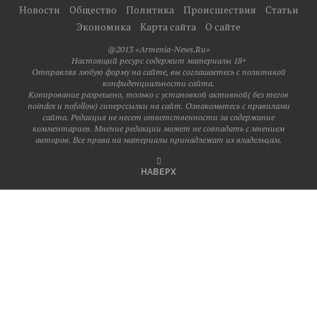
Новости
Общество
Политика
Происшествия
Статьи
Экономика
Карта сайта
О сайте
@2013 «Armenia-News.Ru»
Настоящий ресурс содержит материалы 18+
Отправляя любую форму на сайте, вы соглашаетесь с политикой
конфиденциальности сайта.
Копирование разрешено, только с установкой активной( без тегов
noindex и nofollow) гиперссылки на сайт. Ознакомьтесь с правилами
сайта. Редакция не несет ответственности за содержание
комментариев. Мнение редакции может не совпадать с мнением
авторов. Все права на материалы принадлежат их владельцам.
НАВЕРХ