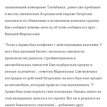
захвативший помещение "Ситибанка", ранее уже пребывал
в местах заключения. В ереванской тюрьме Петросян
находился по обвинению в незаконном ношении оружия.
Как сообщает
armenia-news
.
ru
, об этом сообщил его друг -
Валерий
Маронгазян
.
"Тогда у Арама был конфликт с действующими властями. У
него был крупный бизнес: несколько заводов по
производству рычагов, стройматериалов и
автомобильных запчастей. Ему подбросили оружие и
упекли за решётку", - отметил
Маронгазян
. Сам мужчина
пострадал от действий Петросяна: на него был взят кредит
на автомобиль, который Арам не стал выплачивать. "У
Арама был план вернуть своё положение. Однако, никто не
стал вкладывать деньги в его проект. Вот он и решился на
захват банковского отделения", - добавляет друг