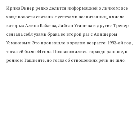
Ирина Винер редко делится информацией о личном: все
чаще новости связаны с успехами воспитанниц, в числе
которых Алина Кабаева, Ляйсан Утяшева и другие. Тренер
связала себя узами брака во второй раз с Алишером
Усмановым. Это произошло в зрелом возрасте: 1992-ой год,
тогда ей было 44 года. Познакомились гораздо раньше, в
родном Ташкенте, но тогда об отношениях речи не шло.
Усманов перебрался в Москву, а Винер осталась в родной
стране, вышла замуж и родила сына Антона. Информации
о первом муже мало, однако известно, что однажды он
ударил ее по лицу. Рассказала об этом заслуженный мастер
спорта СССР Елена Карпухина.
Среди воспитанниц Винер, действительно, россыпь
звездных имен: Венера Зарипова, Марина Николаева, Яна
Батыршина, Амина Зарипова, Алина Кабаева, Евгения