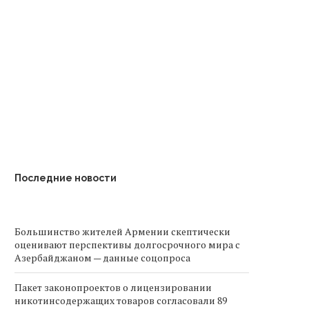
Выездной шиномонтаж —
Армения продлевает
помощь там, где она
налоговые льготы на имп
действительно...
электромобилей до...
Последние новости
Большинство жителей Армении скептически
оценивают перспективы долгосрочного мира с
Азербайджаном — данные соцопроса
Пакет законопроектов о лицензировании
никотинсодержащих товаров согласовали 89