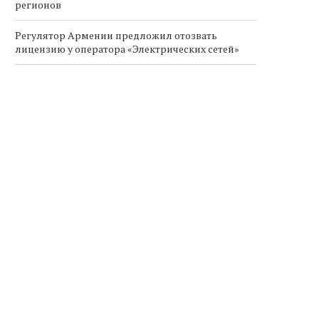
регионов
Регулятор Армении предложил отозвать
лицензию у оператора «Электрических сетей»
Правительство Армении определило
возможные сценарии передачи «Электрических
сетей Армении» под государственный контроль
Алиев заявил, что возвращение азербайджанцев
в Армению не несёт угрозы
Правительство Армении
Алиев заявил, что возвращ
определило возможные
азербайджанцев в Арме