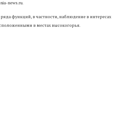
nia-news.ru.
яда функций, в частности, наблюдение в интересах
сположенными в местах высокогорья.
 в тренировочном процессе при проведении занятий по
амхуд» и «Алагяз».
Следующая новость
Армения и Люксембург налаживают регулярное
воздушное сообщение
Т ПОНРАВИТЬСЯ
аконопроектов о
Регулятор Армении предложил
ензировании
отозвать лицензию у