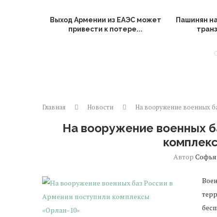
вершают
Выход Армении из ЕАЭС может
Пашинян на
писанию
привести к потере...
транз
Главная
Новости
На вооружение военных ба
На вооружение военных б
комплек
Автор
Софья
Вое
терр
бесп