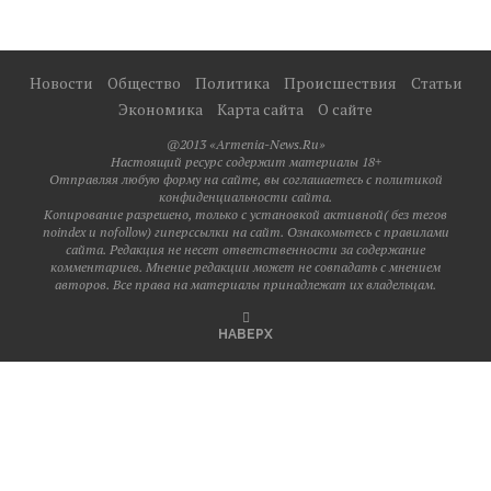
Новости
Общество
Политика
Происшествия
Статьи
Экономика
Карта сайта
О сайте
@2013 «Armenia-News.Ru»
Настоящий ресурс содержит материалы 18+
Отправляя любую форму на сайте, вы соглашаетесь с политикой
конфиденциальности сайта.
Копирование разрешено, только с установкой активной( без тегов
noindex и nofollow) гиперссылки на сайт. Ознакомьтесь с правилами
сайта. Редакция не несет ответственности за содержание
комментариев. Мнение редакции может не совпадать с мнением
авторов. Все права на материалы принадлежат их владельцам.
НАВЕРХ