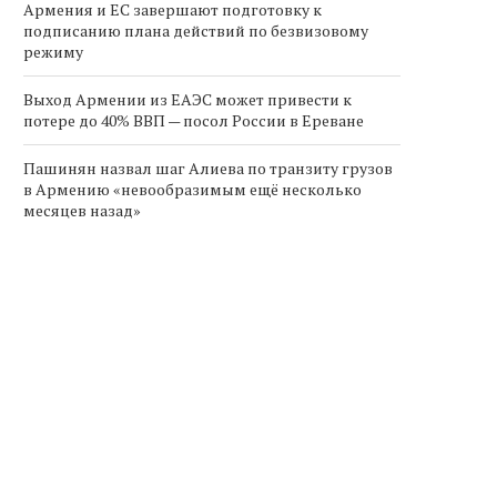
Армения и ЕС завершают подготовку к
подписанию плана действий по безвизовому
режиму
Выход Армении из ЕАЭС может привести к
потере до 40% ВВП — посол России в Ереване
Пашинян назвал шаг Алиева по транзиту грузов
в Армению «невообразимым ещё несколько
месяцев назад»
Армения продлевает
Борис Эбзеев и Григори
налоговые льготы на импорт
Ледуховский подписал
электромобилей до...
соглашение о...