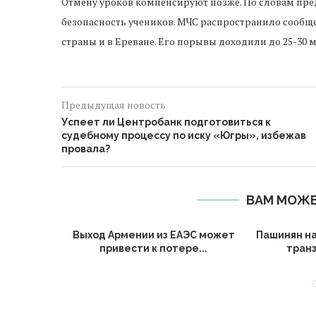
Отмену уроков компенсируют позже. По словам пред
безопасность учеников. МЧС распространило сообщен
страны и в Ереване. Его порывы доходили до 25-30 м
Предыдущая новость
Успеет ли Центробанк подготовиться к
судебному процессу по иску «Югры», избежав
провала?
ВАМ МОЖЕ
вершают
Выход Армении из ЕАЭС может
Пашинян на
писанию
привести к потере...
транз