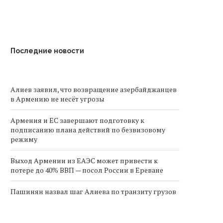
Последние новости
Алиев заявил, что возвращение азербайджанцев
в Армению не несёт угрозы
Армения и ЕС завершают подготовку к
подписанию плана действий по безвизовому
режиму
Выход Армении из ЕАЭС может привести к
потере до 40% ВВП — посол России в Ереване
Пашинян назвал шаг Алиева по транзиту грузов
в Армению «невообразимым ещё несколько
месяцев назад»