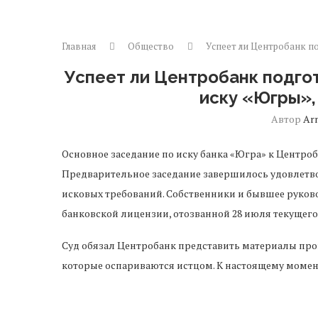
Главная
Общество
Успеет ли Центробанк п
Успеет ли Центробанк подго
иску «Югры»,
Автор
Ar
Основное заседание по иску банка «Югра» к Центро
Предварительное заседание завершилось удовлетво
исковых требований. Собственники и бывшее руков
банковской лицензии, отозванной 28 июля текущего 
Суд обязал Центробанк представить материалы пр
которые оспариваются истцом. К настоящему момент
28 июля. На момент отзыва лицензии отрицательны
Представитель кредитной организации Антон Алекс