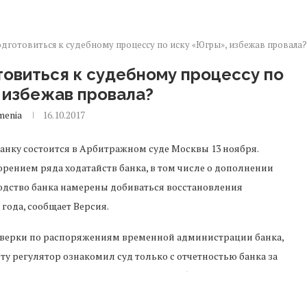
одготовиться к судебному процессу по иску «Югры», избежав провала?
товиться к судебному процессу по
 избежав провала?
menia
16.10.2017
банку состоится в Арбитражном суде Москвы 13 ноября.
рением ряда ходатайств банка, в том числе о дополнении
одство банка намерены добиваться восстановления
года, сообщает Версия.
оверки по распоряжениям временной администрации банка,
у регулятор ознакомил суд только с отчетностью банка за
й капитал «Югры» составлял 7 млрд рублей.
андров настаивает на рассмотрении отчетности на момент