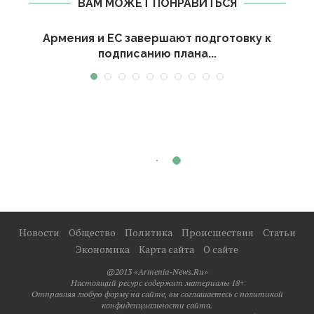
ВАМ МОЖЕТ ПОНРАВИТЬСЯ
и
Армения и ЕС завершают подготовку к
подписанию плана...
Новости
Общество
Политика
Происшествия
Статьи
Экономика
Карта сайта
О сайте
@2013 «Armenia-News.Ru»
Настоящий ресурс содержит материалы 18+
Отправляя любую форму на сайте, вы соглашаетесь с политикой
конфиденциальности сайта.