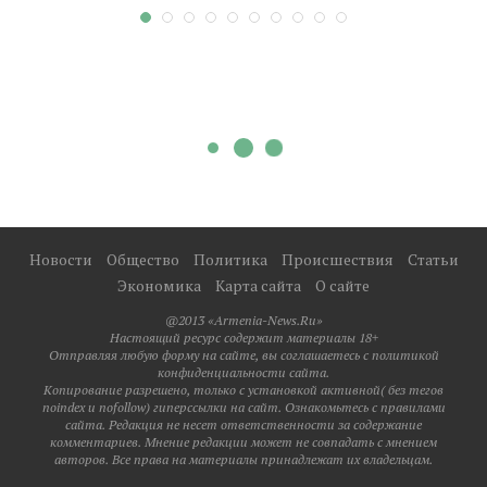
Новости
Общество
Политика
Происшествия
Статьи
Экономика
Карта сайта
О сайте
@2013 «Armenia-News.Ru»
Настоящий ресурс содержит материалы 18+
Отправляя любую форму на сайте, вы соглашаетесь с политикой
конфиденциальности сайта.
Копирование разрешено, только с установкой активной( без тегов
noindex и nofollow) гиперссылки на сайт. Ознакомьтесь с правилами
сайта. Редакция не несет ответственности за содержание
комментариев. Мнение редакции может не совпадать с мнением
авторов. Все права на материалы принадлежат их владельцам.