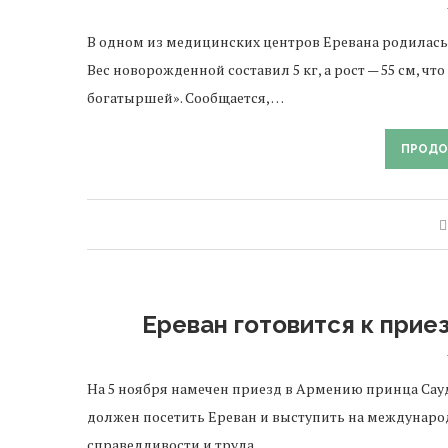
В одном из медицинских центров Еревана родилась
Вес новорожденной составил 5 кг, а рост — 55 см, 
богатыршей». Сообщается, …
ПРОДО
Ереван готовится к прие
На 5 ноября намечен приезд в Армению принца Сау
должен посетить Ереван и выступить на междунар
справедливости и труда. …