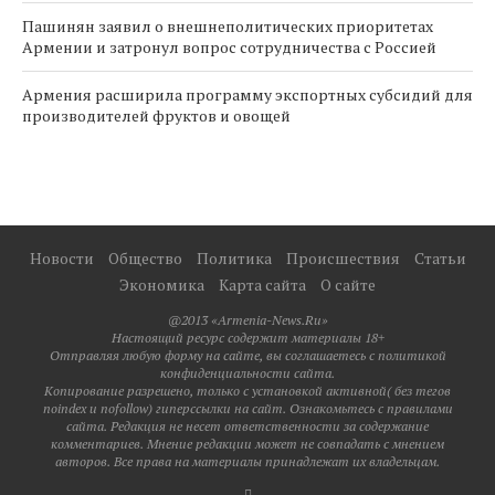
Пашинян заявил о внешнеполитических приоритетах
Армении и затронул вопрос сотрудничества с Россией
Армения расширила программу экспортных субсидий для
производителей фруктов и овощей
Новости
Общество
Политика
Происшествия
Статьи
Экономика
Карта сайта
О сайте
@2013 «Armenia-News.Ru»
Настоящий ресурс содержит материалы 18+
Отправляя любую форму на сайте, вы соглашаетесь с политикой
конфиденциальности сайта.
Копирование разрешено, только с установкой активной( без тегов
noindex и nofollow) гиперссылки на сайт. Ознакомьтесь с правилами
сайта. Редакция не несет ответственности за содержание
комментариев. Мнение редакции может не совпадать с мнением
авторов. Все права на материалы принадлежат их владельцам.