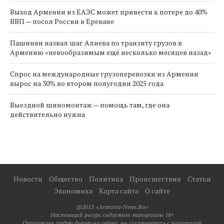
Выход Армении из ЕАЭС может привести к потере до 40%
ВВП — посол России в Ереване
Пашинян назвал шаг Алиева по транзиту грузов в
Армению «невообразимым ещё несколько месяцев назад»
Спрос на международные грузоперевозки из Армении
вырос на 30% во втором полугодии 2025 года
Выездной шиномонтаж — помощь там, где она
действительно нужна
Новости
Общество
Политика
Происшествия
Статьи
Экономика
Карта сайта
О сайте
@2013 «Armenia-News.Ru»
Настоящий ресурс содержит материалы 18+
Отправляя любую форму на сайте, вы соглашаетесь с политикой