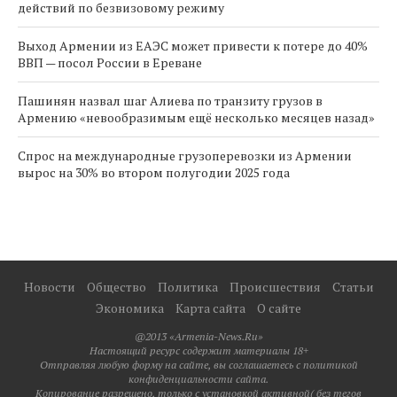
действий по безвизовому режиму
Выход Армении из ЕАЭС может привести к потере до 40%
ВВП — посол России в Ереване
Пашинян назвал шаг Алиева по транзиту грузов в
Армению «невообразимым ещё несколько месяцев назад»
Спрос на международные грузоперевозки из Армении
вырос на 30% во втором полугодии 2025 года
Новости
Общество
Политика
Происшествия
Статьи
Экономика
Карта сайта
О сайте
@2013 «Armenia-News.Ru»
Настоящий ресурс содержит материалы 18+
Отправляя любую форму на сайте, вы соглашаетесь с политикой
конфиденциальности сайта.
Копирование разрешено, только с установкой активной( без тегов