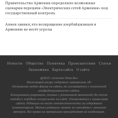
Правительство Армении определило возможные
сценарии передачи «Электрических сетей Армении» под
государственный контроль
Алиев заявил, что возвращение азербайджанцев в
Армению не несёт угрозы
Новости
Общество
Политика
Происшествия
Статьи
Экономика
Карта сайта
О сайте
@2013 «Armenia-News.Ru»
Настоящий ресурс содержит материалы 18+
Отправляя любую форму на сайте, вы соглашаетесь с политикой
конфиденциальности сайта.
Копирование разрешено, только с установкой активной( без тегов
noindex и nofollow) гиперссылки на сайт. Ознакомьтесь с правилами
сайта. Редакция не несет ответственности за содержание
комментариев. Мнение редакции может не совпадать с мнением
авторов. Все права на материалы принадлежат их владельцам.