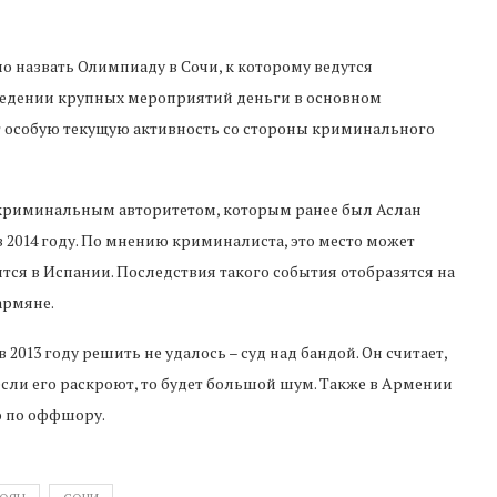
 назвать Олимпиаду в Сочи, к которому ведутся
ведении крупных мероприятий деньги в основном
 особую текущую активность со стороны криминального
криминальным авторитетом, которым ранее был Аслан
в 2014 году. По мнению криминалиста, это место может
ится в Испании. Последствия такого события отобразятся на
армяне.
2013 году решить не удалось – суд над бандой. Он считает,
если его раскроют, то будет большой шум. Также в Армении
о по оффшору.