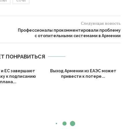
ЛОЯН
СОЧИ
Следующая новость
Профессионалы прокомментировали проблему
с отопительными системами в Армении
Т ПОНРАВИТЬСЯ
 и ЕС завершают
Выход Армении из ЕАЭС может
ку к подписанию
привести к потере...
плана...