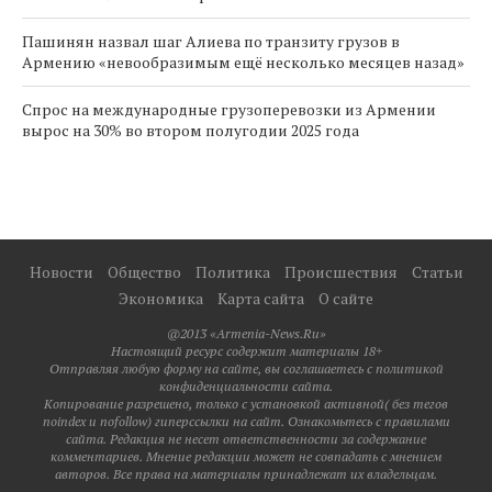
Пашинян назвал шаг Алиева по транзиту грузов в
Армению «невообразимым ещё несколько месяцев назад»
Спрос на международные грузоперевозки из Армении
вырос на 30% во втором полугодии 2025 года
Новости
Общество
Политика
Происшествия
Статьи
Экономика
Карта сайта
О сайте
@2013 «Armenia-News.Ru»
Настоящий ресурс содержит материалы 18+
Отправляя любую форму на сайте, вы соглашаетесь с политикой
конфиденциальности сайта.
Копирование разрешено, только с установкой активной( без тегов
noindex и nofollow) гиперссылки на сайт. Ознакомьтесь с правилами
сайта. Редакция не несет ответственности за содержание
комментариев. Мнение редакции может не совпадать с мнением
авторов. Все права на материалы принадлежат их владельцам.