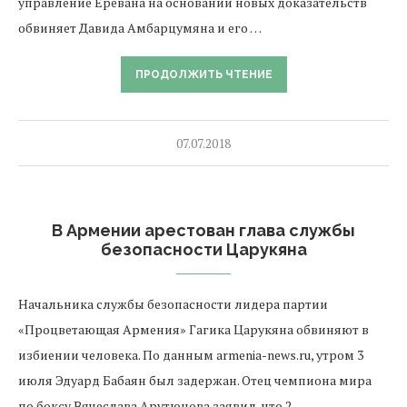
управление Еревана на основании новых доказательств
обвиняет Давида Амбарцумяна и его …
ПРОДОЛЖИТЬ ЧТЕНИЕ
07.07.2018
В Армении арестован глава службы
безопасности Царукяна
Начальника службы безопасности лидера партии
«Процветающая Армения» Гагика Царукяна обвиняют в
избиении человека. По данным armenia-news.ru, утром 3
июля Эдуард Бабаян был задержан. Отец чемпиона мира
по боксу Вячеслава Арутюнова заявил, что 2 …