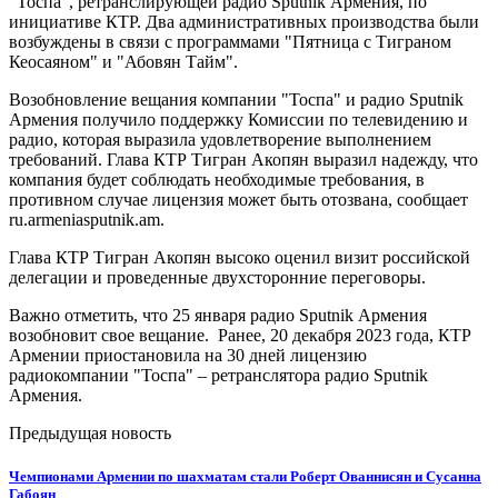
"Тоспа", ретранслирующей радио Sputnik Армения, по
инициативе КТР. Два административных производства были
возбуждены в связи с программами "Пятница с Тиграном
Кеосаяном" и "Абовян Тайм".
Возобновление вещания компании "Тоспа" и радио Sputnik
Армения получило поддержку Комиссии по телевидению и
радио, которая выразила удовлетворение выполнением
требований. Глава КТР Тигран Акопян выразил надежду, что
компания будет соблюдать необходимые требования, в
противном случае лицензия может быть отозвана, сообщает
ru.armeniasputnik.am.
Глава КТР Тигран Акопян высоко оценил визит российской
делегации и проведенные двухсторонние переговоры.
Важно отметить, что 25 января радио Sputnik Армения
возобновит свое вещание. Ранее, 20 декабря 2023 года, КТР
Армении приостановила на 30 дней лицензию
радиокомпании "Тоспа" – ретранслятора радио Sputnik
Армения.
Предыдущая новость
Чемпионами Армении по шахматам стали Роберт Ованнисян и Сусанна
Габоян