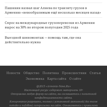
Пашинян назвал шаг Алиева по транзиту грузов в
Армению «невообразимым ещё несколько месяцев назад»
Спрос на международные грузоперевозки из Армении
вырос на 30% во втором полугодии 2025 года
Выездной шиномонтаж — помощь там, где она
действительно нужна
Новости
Общество
Политика
Происшествия
Статьи
Экономика
Карта сайта
О сайте
@2013 «Armenia-News.Ru»
Настоящий ресурс содержит материалы 18+
Отправляя любую форму на сайте, вы соглашаетесь с политикой
конфиденциальности сайта.
Копирование разрешено, только с установкой активной( без тегов
noindex и nofollow) гиперссылки на сайт. Ознакомьтесь с правилами