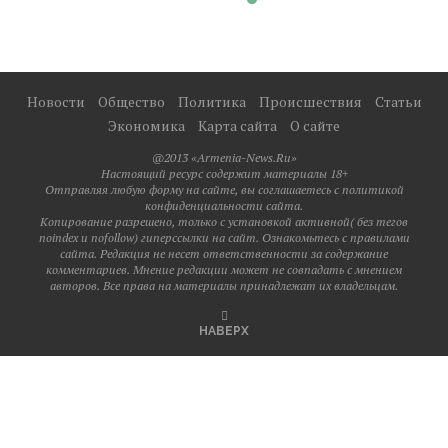
Новости
Общество
Политика
Происшествия
Статьи
Экономика
Карта сайта
О сайте
@2013 «Armenia-News.Ru»
Настоящий ресурс содержит материалы 18+
Отправляя любую форму на сайте, вы соглашаетесь с политикой
конфиденциальности сайта.
Копирование разрешено, только с установкой активной( без тегов
noindex и nofollow) гиперссылки на сайт. Ознакомьтесь с правилами
сайта. Редакция не несет ответственности за содержание
комментариев. Мнение редакции может не совпадать с мнением
авторов. Все права на материалы принадлежат их владельцам.
НАВЕРХ