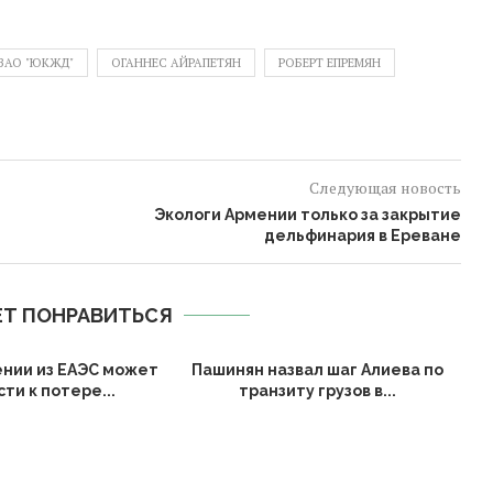
ЗАО "ЮКЖД"
ОГАННЕС АЙРАПЕТЯН
РОБЕРТ ЕПРЕМЯН
Следующая новость
Экологи Армении только за закрытие
дельфинария в Ереване
Т ПОНРАВИТЬСЯ
нии из ЕАЭС может
Пашинян назвал шаг Алиева по
ти к потере...
транзиту грузов в...