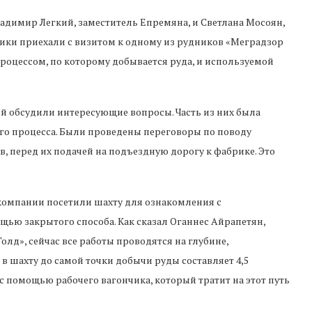
адимир Легкий, заместитель Епремяна, и Светлана Мосоян,
тики приехали с визитом к одному из рудников «Меградзор
процессом, по которому добывается руда, и используемой
й обсудили интересующие вопросы. Часть из них была
го процесса. Были проведены переговоры по поводу
, перед их подачей на подъездную дорогу к фабрике. Это
омпании посетили шахту для ознакомления с
ью закрытого способа. Как сказал Оганнес Айрапетян,
д», сейчас все работы проводятся на глубине,
 в шахту до самой точки добычи руды составляет 4,5
с помощью рабочего вагончика, который тратит на этот путь