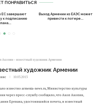
Т ПОНРАВИТЬСЯ
назвал шаг Алиева по
Спрос на международные
зиту грузов в...
грузоперевозки из Армении
вырос на...
п Акопян – известный художник Армении
звестный художник Армении
енис
10.03.2013
тало известно armenia-news.ru, Министерство культуры
ии через пресс-службу сообщило, что Акоп Акопян,
анин Еревана, удостоившийся почета, и известный
алее по тексту сообщения указывается, что Тигран Саркисян,