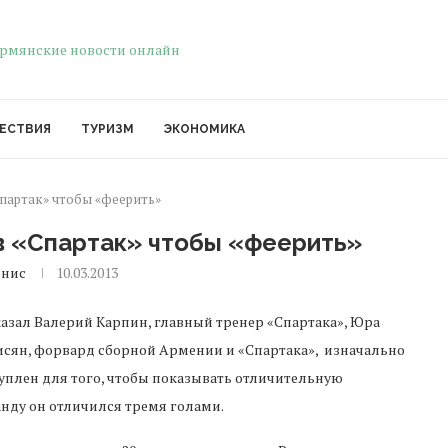
ЕСТВИЯ
ТУРИЗМ
ЭКОНОМИКА
партак» чтобы «феерить»
в «Спартак» чтобы «феерить»
енис
10.03.2013
казал Валерий Карпин, главный тренер «Спартака», Юра
сян, форвард сборной Армении и «Спартака», изначально
уплен для того, чтобы показывать отличительную
анду он отличился тремя голами.