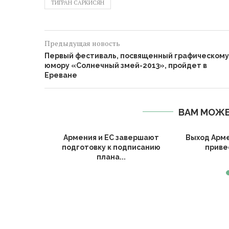
Предыдущая новость
Первый фестиваль, посвященный графическому
юмору «Солнечный змей-2013», пройдет в
Ереване
ВАМ МОЖЕ
Армении и
Армения и ЕС завершают
Выход Арм
судили
подготовку к подписанию
привес
..
плана...