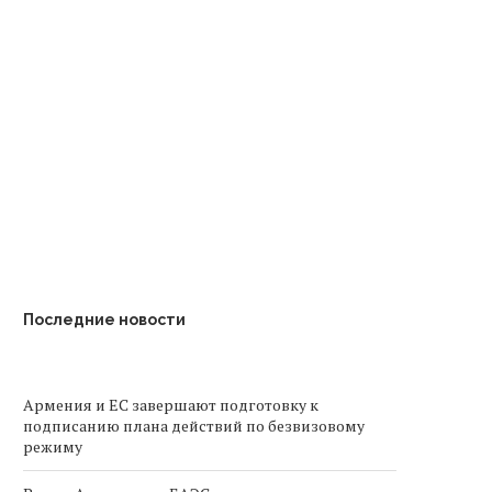
Выездной шиномонтаж —
Армения продлевае
помощь там, где она
налоговые льготы на и
действительно...
электромобилей до.
Последние новости
Армения и ЕС завершают подготовку к
подписанию плана действий по безвизовому
режиму
Выход Армении из ЕАЭС может привести к