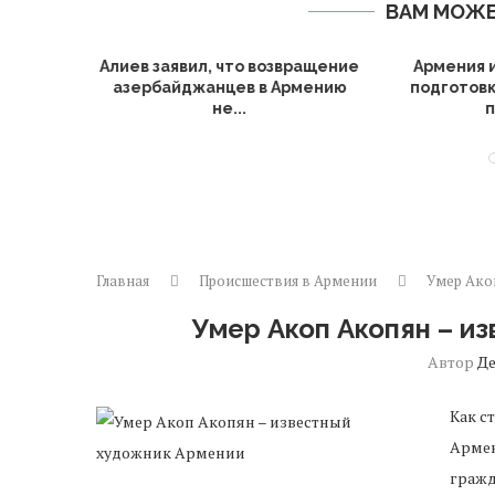
ВАМ МОЖЕ
авершают
Выход Армении из ЕАЭС может
Пашинян 
одписанию
привести к потере...
тран
Главная
Происшествия в Армении
Умер Ако
Умер Акоп Акопян – и
Автор
Д
Как с
Армен
гражд
художник Армении умер на 90 году жизни, 9 марта. Д