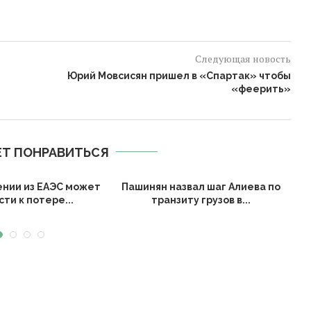
Следующая новость
Юрий Мовсисян пришел в «Спартак» чтобы
«феерить»
Т ПОНРАВИТЬСЯ
ении из ЕАЭС может
Пашинян назвал шаг Алиева по
ти к потере...
транзиту грузов в...