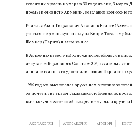
премьер-министр Армении, возглавил комиссию по
Родился Акоп Тигранович Акопян в Египте (Александ
учиться в Армянскую школу на Кипре. Тогда ему было
Шомиер (Париж) и закончил ее.
В Армению известный художник перебрался на прожив
депутатом Верховного Совета АССР, десятком лет п
дополнительно его удостоили звания Народного х
1986 год ознаменовался вручением Акопяну золотой 
он получил в первом Закавказском биеннале, прово
высокохудожественной акварели ему была вручена Г
АКОП АКОПЯН
АЛЕКСАНДРИЯ
АРМЕНИЯ
ЕГИПЕ
ТИГРАН САРКИСЯН