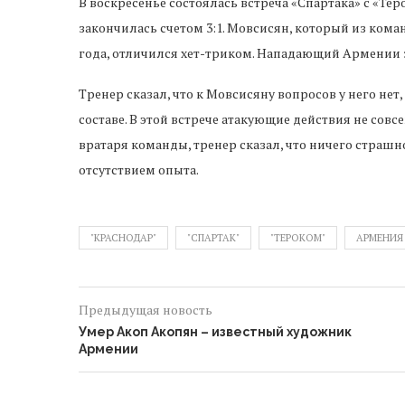
В воскресенье состоялась встреча «Спартака» с «Тер
закончилась счетом 3:1. Мовсисян, который из ком
года, отличился хет-триком. Нападающий Армении заб
Тренер сказал, что к Мовсисяну вопросов у него не
составе. В этой встрече атакующие действия не сов
вратаря команды, тренер сказал, что ничего страшн
отсутствием опыта.
"КРАСНОДАР"
"СПАРТАК"
"ТЕРОКОМ"
АРМЕНИЯ
Предыдущая новость
Умер Акоп Акопян – известный художник
Армении