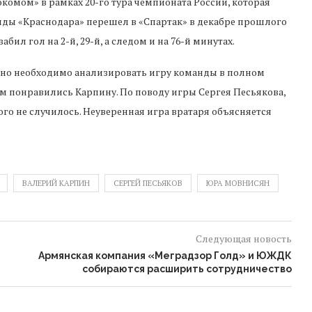
окомом» в рамках 20-го тура чемпионата России, которая
анды «Краснодара» перешел в «Спартак» в декабре прошлого
ил гол на 2-й, 29-й, а следом и на 76-й минутах.
т, но необходимо анализировать игру команды в полном
сем понравились Карпину. По поводу игры Сергея Песьякова,
ого не случилось. Неуверенная игра вратаря объясняется
ВАЛЕРИЙ КАРПИН
СЕРГЕЙ ПЕСЬЯКОВ
ЮРА МОВНИСЯН
Следующая новость
Армянская компания «Меградзор Голд» и ЮЖДК
собираются расширить сотрудничество