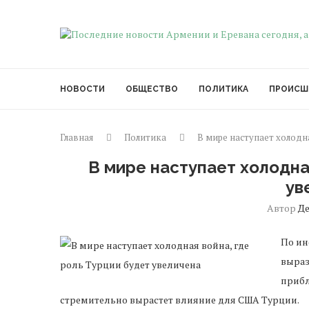
НОВОСТИ
ОБЩЕСТВО
ПОЛИТИКА
ПРОИСШ
Главная
Политика
В мире наступает холодн
В мире наступает холодна
ув
Автор
Д
По ин
выраз
прибл
стремительно вырастет влияние для США Турции.