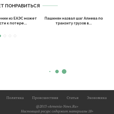
Т ПОНРАВИТЬСЯ
ении из ЕАЭС может
Пашинян назвал шаг Алиева по
ти к потере...
транзиту грузов в...
Политика
Происшествия
Статьи
Экономика
@2013 «Armenia-News.Ru»
Настоящий ресурс содержит материалы 18+