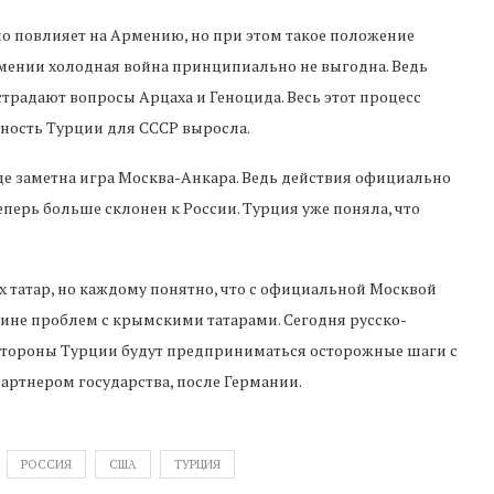
ьно повлияет на Армению, но при этом такое положение
мении холодная война принципиально не выгодна. Ведь
страдают вопросы Арцаха и Геноцида. Весь этот процесс
ажность Турции для СССР выросла.
де заметна игра Москва-Анкара. Ведь действия официально
перь больше склонен к России. Турция уже поняла, что
х татар, но каждому понятно, что с официальной Москвой
чине проблем с крымскими татарами. Сегодня русско-
 стороны Турции будут предприниматься осторожные шаги с
партнером государства, после Германии.
РОССИЯ
США
ТУРЦИЯ