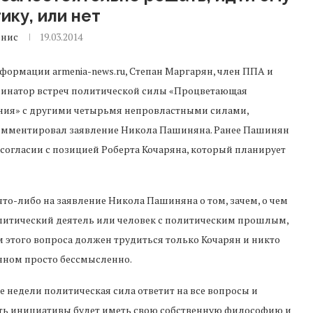
ику, или нет
енис
19.03.2014
формации armenia-news.ru, Степан Маргарян, член ППА и
инатор встреч политической силы «Процветающая
ия» с другими четырьмя непровластными силами,
мментировал заявление Никола Пашиняна. Ранее Пашинян
х согласии с позицией Роберта Кочаряна, который планирует
что-либо на заявление Никола Пашиняна о том, зачем, о чем
олитический деятель или человек с политическим прошлым,
 этого вопроса должен трудиться только Кочарян и никто
яном просто бессмысленно.
е недели политическая сила ответит на все вопросы и
уть инициативы будет иметь свою собственную философию и