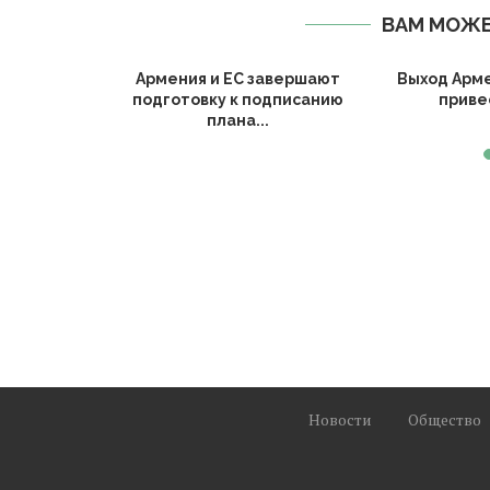
ВАМ МОЖЕ
Армении и
Армения и ЕС завершают
Выход Арм
судили
подготовку к подписанию
привес
..
плана...
Новости
Общество