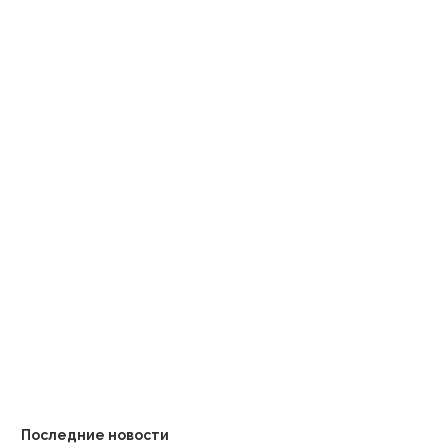
Борис Эбзеев и Григорий
Армения реформирует пра
Ледуховский подписали
в солнечной энергетике
соглашение о...
переход на...
Последние новости