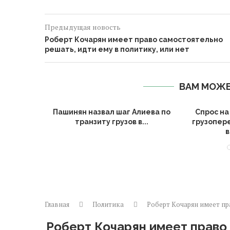
Предыдущая новость
Роберт Кочарян имеет право самостоятельно
решать, идти ему в политику, или нет
ВАМ МОЖЕ
АЭС может
Пашинян назвал шаг Алиева по
Спрос н
ре...
транзиту грузов в...
грузопер
в
Главная
Политика
Роберт Кочарян имеет пр
Роберт Кочарян имеет право