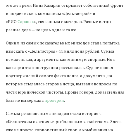
это же время Инна Казарян открывает собственный фронт
и подает иски к компаниям «Дельтастрой» и
«РИО
Саранск
», связанным с матерью. Разные истцы,
разные дела — но цель одна и та же.
Одним из самых показательных эпизодов стала попытка
взыскать с «Дельтастроя» 44 миллиона рублей. Сумма
немаленькая, а аргументы как минимум спорные. Но в
кассации эта конструкция рассыпалась. Суд не нашел
подтверждений самого факта долга, а документы, на
которые ссылалась сторона истца, вызвали вопросы по
части юридической чистоты. Проще говоря, доказательная
база не выдержала
проверки
.
Самым резонансным эпизодом стала история с
«Келнотским охотничье-рыболовным хозяйством». Здесь
уже не просто корпоративный спор, а комбинация на