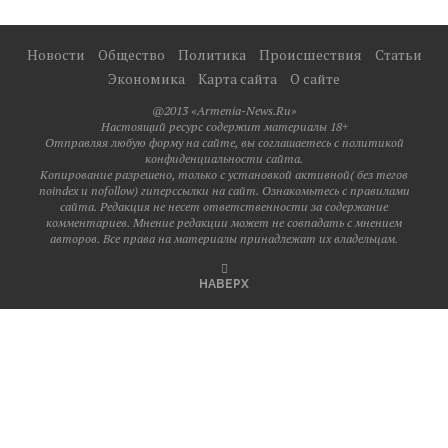
Новости
Общество
Политика
Происшествия
Статьи
Экономика
Карта сайта
О сайте
@2013 «Armenia-News.Ru»
Настоящий ресурс содержит материалы 18+
Отправляя любую форму на сайте, вы соглашаетесь с политикой
конфиденциальности сайта.
Копирование разрешено, только с установкой активной( без тегов
noindex и nofollow) гиперссылки на сайт. Ознакомьтесь с правилами
сайта. Редакция не несет ответственности за содержание
комментариев. Мнение редакции может не совпадать с мнением
авторов. Все права на материалы принадлежат их владельцам.
НАВЕРХ