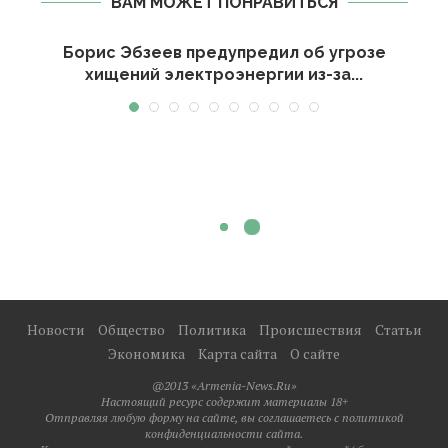
ВАМ МОЖЕТ ПОНРАВИТЬСЯ
Борис Эбзеев предупредил об угрозе
хищений электроэнергии из-за...
Новости
Общество
Политика
Происшествия
Статьи
Экономика
Карта сайта
О сайте
@2013 «Armenia-News.Ru»
Настоящий ресурс содержит материалы 18+
Отправляя любую форму на сайте, вы соглашаетесь с политикой
конфиденциальности сайта.