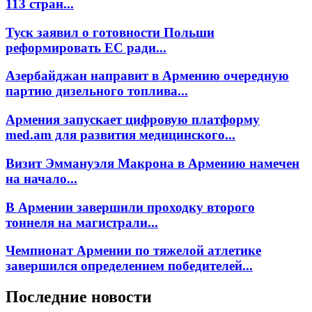
113 стран...
Туск заявил о готовности Польши
реформировать ЕС ради...
Азербайджан направит в Армению очередную
партию дизельного топлива...
Армения запускает цифровую платформу
med.am для развития медицинского...
Визит Эммануэля Макрона в Армению намечен
на начало...
В Армении завершили проходку второго
тоннеля на магистрали...
Чемпионат Армении по тяжелой атлетике
завершился определением победителей...
Последние новости