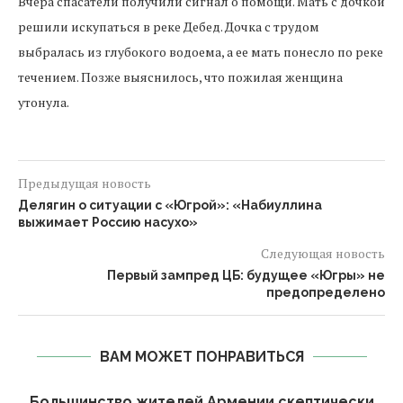
Вчера спасатели получили сигнал о помощи. Мать с дочкой
решили искупаться в реке Дебед. Дочка с трудом
выбралась из глубокого водоема, а ее мать понесло по реке
течением. Позже выяснилось, что пожилая женщина
утонула.
Предыдущая новость
Делягин о ситуации с «Югрой»: «Набиуллина
выжимает Россию насухо»
Следующая новость
Первый зампред ЦБ: будущее «Югры» не
предопределено
ВАМ МОЖЕТ ПОНРАВИТЬСЯ
Большинство жителей Армении скептически