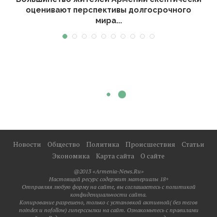
оценивают перспективы долгосрочного
мира...
Новости
Общество
Политика
Происшествия
Статьи
Экономика
Карта сайта
О сайте
@2013 «Armenia-News.Ru»
Настоящий ресурс содержит материалы 18+
Отправляя любую форму на сайте, вы соглашаетесь с политикой
конфиденциальности сайта.
Копирование разрешено, только с установкой активной( без тегов
noindex и nofollow) гиперссылки на сайт. Ознакомьтесь с правилами