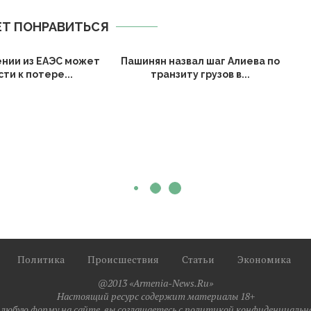
Т ПОНРАВИТЬСЯ
нии из ЕАЭС может
Пашинян назвал шаг Алиева по
ти к потере...
транзиту грузов в...
Политика
Происшествия
Статьи
Экономика
@2013 «Armenia-News.Ru»
Настоящий ресурс содержит материалы 18+
любую форму на сайте, вы соглашаетесь с политикой конфиденциальн