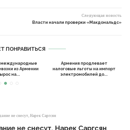
Следующая новость
Власти начали проверки «Макдональдс»
Т ПОНРАВИТЬСЯ
а международные
Армения продлевает
евозки из Армении
налоговые льготы на импорт
ырос на...
электромобилей до...
ание не снесут, Нарек Саргсян
ание не снесут, Нарек Саргсян