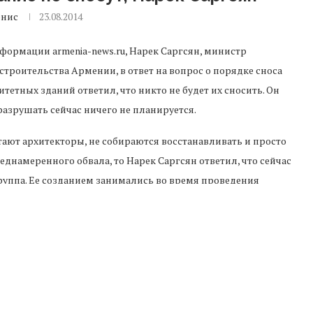
енис
23.08.2014
формации armenia-news.ru, Нарек Саргсян, министр
строительства Армении, в ответ на вопрос о порядке сноса
итетных зданий ответил, что никто не будет их сносить. Он
разрушать сейчас ничего не планируется.
итают архитекторы, не собираются восстанавливать и просто
днамеренного обвала, то Нарек Саргсян ответил, что сейчас
руппа. Ее созданием занимались во время проведения
бвала, только после этого можно будет говорить на эту тему.
касается гостиниц «Севан», «Двин» и других, то министр
ительно по работе над этими вопросами.
работы с владельцами идут. Но в текущем направлении