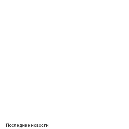
Борис Эбзеев и Григорий
Армения реформирует пра
Ледуховский подписали
в солнечной энергетике
соглашение о...
переход на...
Последние новости