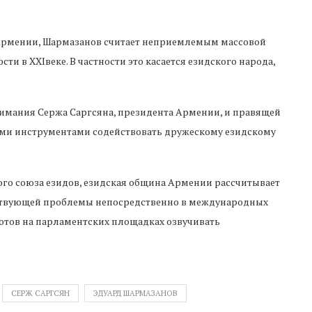
Армении, Шармазанов считает неприемлемым массовой
и в XXIвеке. В частности это касается езидского народа,
внимания Сержа Саргсяна, президента Армении, и правящей
ми инструментами содействовать дружескому езидскому
ого союза езидов, езидская община Армении рассчитывает
ествующей проблемы непосредственно в международных
готов на парламентских площадках озвучивать
СЕРЖ САРГСЯН
ЭДУАРД ШАРМАЗАНОВ