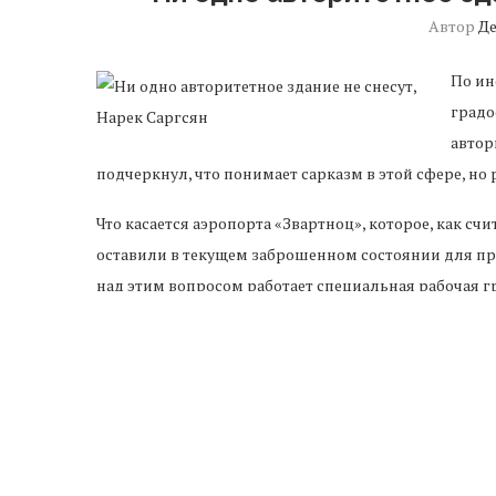
Автор
Д
По ин
градо
автор
подчеркнул, что понимает сарказм в этой сфере, но 
Что касается аэропорта «Звартноц», которое, как сч
оставили в текущем заброшенном состоянии для пре
над этим вопросом работает специальная рабочая г
совместной встречи.
Рабочая группа в скором времени изучит проблему о
Сейчас сноса здания аэропорта не планируется. Что 
градостроительства не может сказать ничего полож
Непосредственно министр знает все эти строения, 