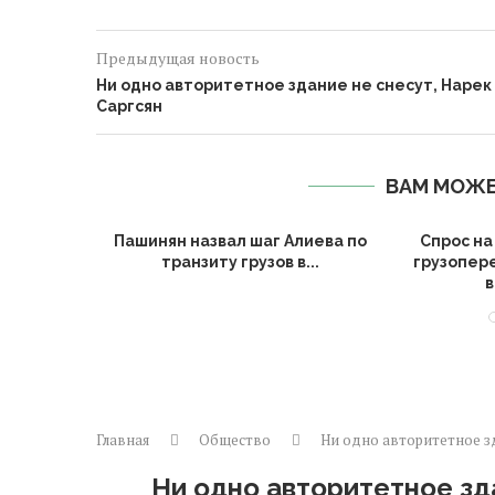
Предыдущая новость
Ни одно авторитетное здание не снесут, Нарек
Саргсян
ВАМ МОЖЕ
АЭС может
Пашинян назвал шаг Алиева по
Спрос н
ре...
транзиту грузов в...
грузопер
в
Главная
Общество
Ни одно авторитетное зд
Ни одно авторитетное зд