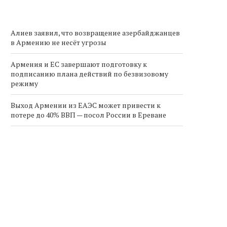
Алиев заявил, что возвращение азербайджанцев
в Армению не несёт угрозы
Армения и ЕС завершают подготовку к
подписанию плана действий по безвизовому
режиму
Выход Армении из ЕАЭС может привести к
потере до 40% ВВП — посол России в Ереване
Пашинян назвал шаг Алиева по транзиту грузов
в Армению «невообразимым ещё несколько
месяцев назад»
Спрос на международные грузоперевозки из
Армении вырос на 30% во втором полугодии 2025
года