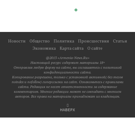
Новости
Общество
Политика
Происшествия
Статьи
Экономика
Карта сайта
О сайте
@2013 «Armenia-News.Ru»
Настоящий ресурс содержит материалы 18+
Отправляя любую форму на сайте, вы соглашаетесь с политикой
конфиденциальности сайта.
Копирование разрешено, только с установкой активной( без тегов
noindex и nofollow) гиперссылки на сайт. Ознакомьтесь с правилами
сайта. Редакция не несет ответственности за содержание
комментариев. Мнение редакции может не совпадать с мнением
авторов. Все права на материалы принадлежат их владельцам.
НАВЕРХ