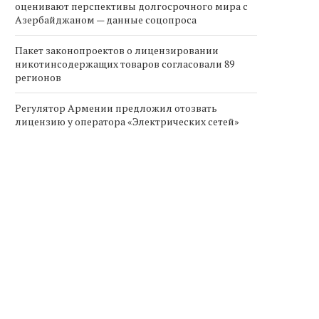
оценивают перспективы долгосрочного мира с
Азербайджаном — данные соцопроса
Пакет законопроектов о лицензировании
никотинсодержащих товаров согласовали 89
регионов
Регулятор Армении предложил отозвать
лицензию у оператора «Электрических сетей»
лиев заявил, что возвращение
Армения и ЕС заверша
азербайджанцев в Армению
подготовку к подписан
не...
плана...