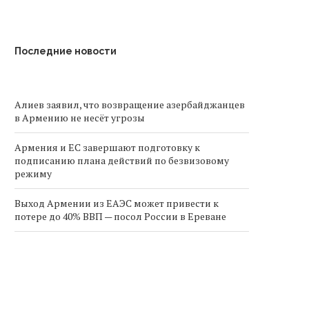
Последние новости
Алиев заявил, что возвращение азербайджанцев
в Армению не несёт угрозы
Армения и ЕС завершают подготовку к
подписанию плана действий по безвизовому
режиму
Выход Армении из ЕАЭС может привести к
потере до 40% ВВП — посол России в Ереване
Пашинян назвал шаг Алиева по транзиту грузов
в Армению «невообразимым ещё несколько
месяцев назад»
Спрос на международные грузоперевозки из