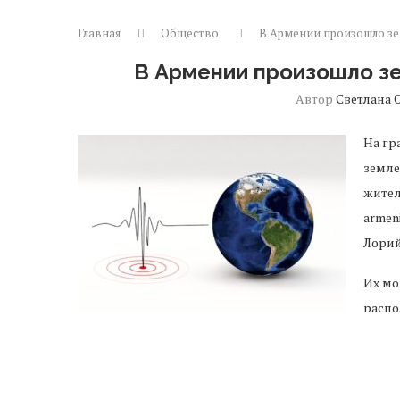
Главная
Общество
В Армении произошло зем
В Армении произошло зе
Автор
Светлана 
На гр
земле
жител
armen
Лорий
Их мо
распо
разру