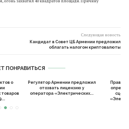
м, огонь захватил 40 квадратов площади. Причину
Следующая новость
Кандидат в Совет ЦБ Армении предложил
облагать налогом криптовалюты
Т ПОНРАВИТЬСЯ
 Армении предложил
Правительство Армении
А
ать лицензию у
определило возможные
 «Электрических...
сценарии передачи
«Электрических сетей...