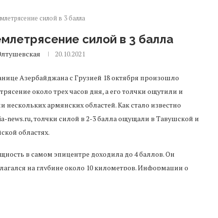
летрясение силой в 3 балла
млетрясение силой в 3 балла
Олтушевская
20.10.2021
анице Азербайджана с Грузией 18 октября произошло
трясение около трех часов дня, а его толчки ощутили и
и нескольких армянских областей. Как стало известно
ia-news.ru, толчки силой в 2-3 балла ощущали в Тавушской и
ской областях.
щность в самом эпицентре доходила до 4 баллов. Он
лагался на глубине около 10 километров. Информации о
шениях и пострадавших нет.