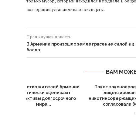
только мусор, который находился в подвале. В обще
возгорания устанавливают эксперты.
Предыдущая новость
В Армении произошло землетрясение силой в 3
балла
ВАМ МОЖЕ
ей Армении
Пакет законопроектов о
Регулятор
енивают
лицензировании
отозв
осрочного
никотинсодержащих товаров
оператора
согласовали 89...