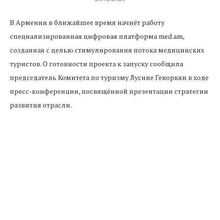
В Армении в ближайшее время начнёт работу
специализированная цифровая платформа med.am,
созданная с целью стимулирования потока медицинских
туристов. О готовности проекта к запуску сообщила
председатель Комитета по туризму Лусине Геворкян в ходе
пресс-конференции, посвящённой презентации стратегии
развития отрасли.
По словам главы ведомства, ресурс полностью готов к
эксплуатации и будет агрегировать информацию об
аккредитованных специалистах различных профилей. В
базу данных войдут лицензированные врачи, чья
квалификация подтверждена соответствующими
лечебными учреждениями, включая пластических
хирургов и онкологов. Это позволит иностранным